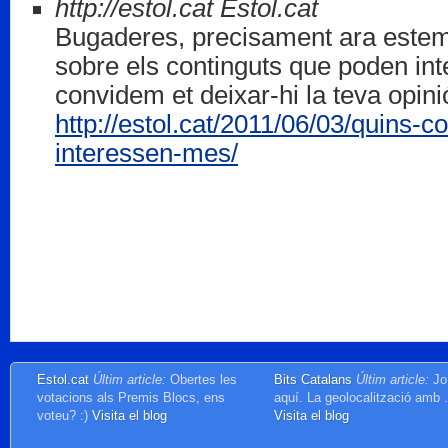
http://estol.cat
Estol.cat
Bugaderes, precisament ara estem
sobre els continguts que poden in
convidem et deixar-hi la teva opini
http://estol.cat/2011/06/03/quins-co
interessen-mes/
Estol.cat
Últim article:
Obertes les
Bits Catalans
Últim article:
Jo
votacions als Premis Blocs, ens
aquí. La geolocalització amb
voteu? :)
Visita el blog
Visita el blog