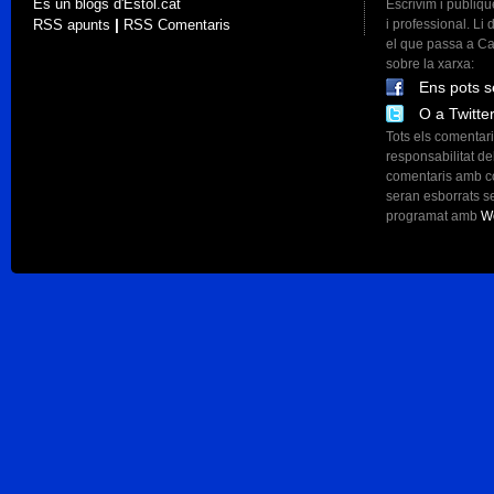
És un blogs d'Estol.cat
Escrivim i publiq
|
RSS apunts
RSS Comentaris
i professional. Li 
el que passa a Ca
sobre la xarxa:
Ens pots
s
O a
Twitte
Tots els comentar
responsabilitat de
comentaris amb co
seran esborrats s
programat amb
W