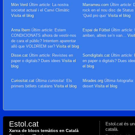
Món Verd
Últim article:
La nostra
Marrameu.com
Últim article:
D
societat actual i el Canvi Climàtic
rock en el nou disc de Status
Visita el blog
‘Quid pro quo’
Visita el blog
Anna Ibern
Últim article:
Estem
Espai de Fútbol
Últim article:
CONDICIONATS alhora de vestir-nos
arriben, altres se’n van…
Visi
de cara el públic? Intentem aparentar
allò que VOLDRÍEM ser?
Visita el blog
Disse.cat
Últim article:
Revistes en
Somdigitals.cat
Últim article:
R
paper o digitals? Dues idees
Visita el
en paper o digitals? Dues ide
blog
el blog
Curiositat.cat
Última curiositat:
Els
Mirades.org
Última fotografia:
primers bitllets catalans
Visita el blog
desert
Visita el blog
Estol.cat
Estol.cat és u
català.
Xarxa de blocs temàtics en Català