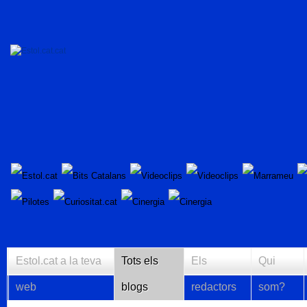
Estol.cat a la teva
Tots els
Els
Qui
web
blogs
redactors
som?