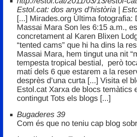
http://estol.cat/2011/03/13/estol-ca
Estol.cat: dos anys d’història | Esto
[...] Mirades.org Última fotografia:
Massai Mara Son les 6:15 a.m., e
concretament al Karen Blixen Lodg
“tented cams” que hi ha dins la re
Massai Mara, hem tingut una nit 
tempesta tropical bestial, però toca
matí dels 6 que estarem a la res
desprès d’una curta [...] Visita el 
Estol.cat Xarxa de blocs temàtics 
contingut Tots els blogs [...]
Bugaderes 39
Com és que no teniu cap blog sobr