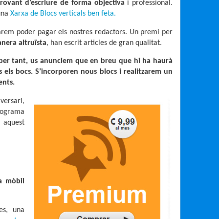
rovant d’escriure de forma objectiva
i professional.
 una
Xarxa de Blocs verticals ben feta.
rem poder pagar els nostres redactors. Un premi per
era altruïsta
, han escrit articles de gran qualitat.
, per tant, us anunciem que en breu que hi ha haurà
s els bocs. S’incorporen
nous blocs i realitzarem un
ents.
ersari,
rograma
 aquest
a mòbil
es, una