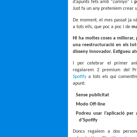
d’apunts fets amb “
carinyo
” i
p
Just fa un any preteníem crear
De moment, el mes passat ja và
a tots ells, que poc a poc i de
man
Hi ha moltes coses a millorar
una reestructuració en els tot
disseny innovador. Estigueu at
I per celebrar el primer aniv
regalarem 2 premium del P
Spotify
a tots els qui comentin
apunt:
Sense publicitat
Modo Off-line
Podreu usar l’aplicació per 
d’Spotify
Doncs regalem a dos person