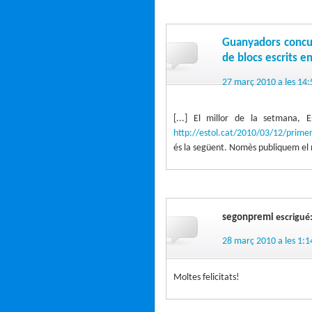
Guanyadors concurs
de blocs escrits e
27 març 2010 a les 14:
[...] El millor de la setmana, Es
http://estol.cat/2010/03/12/primer
és la següent. Nomès publiquem el n
segonpremi
escrigué
28 març 2010 a les 1:1
Moltes felicitats!