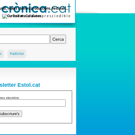
s
Publicitat
letter Estol.cat
rreu electrónic
u esborrar-se de la llista podeu accedir aquí