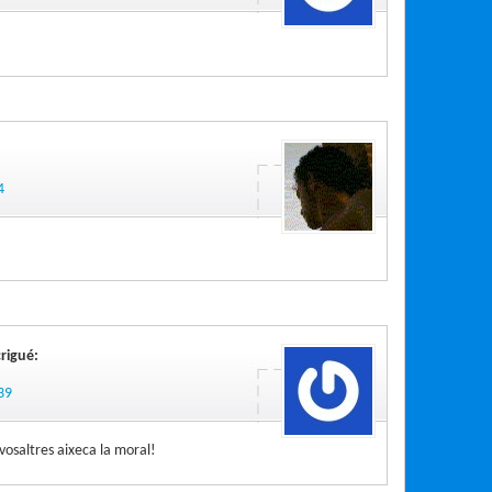
4
rigué:
39
vosaltres aixeca la moral!