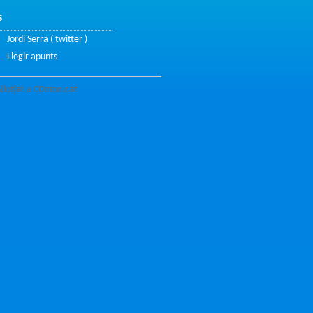
s
Jordi Serra
(
twitter
)
Llegir apunts