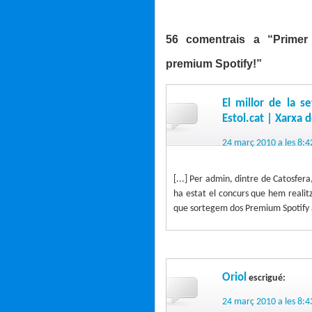
56 comentrais a “Primer 
premium Spotify!”
El millor de la 
Estol.cat | Xarxa d
24 març 2010 a les 8:4
[...] Per admin, dintre de Catosfer
ha estat el concurs que hem realitz
que sortegem dos Premium Spotify a
Oriol
escrigué:
24 març 2010 a les 8:4