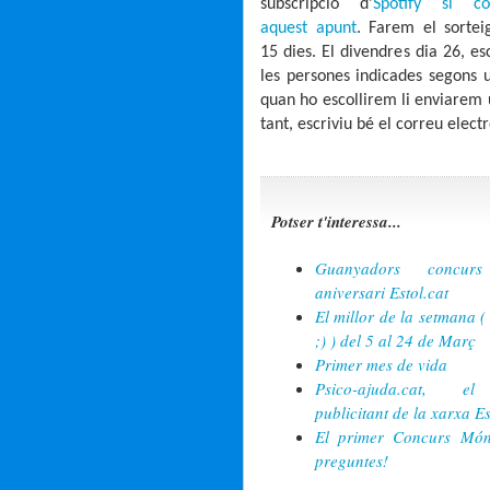
subscripció d’
Spotify si c
aquest apunt
. Farem el sortei
15 dies. El divendres dia 26, es
les persones indicades segons 
quan ho escollirem li enviarem u
tant, escriviu bé el correu electr
Potser t'interessa...
Guanyadors concurs
aniversari Estol.cat
El millor de la setmana (
;) ) del 5 al 24 de Març
Primer mes de vida
Psico-ajuda.cat, e
publicitant de la xarxa Es
El primer Concurs Món
preguntes!