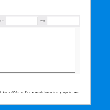
u(*)
Web
 directe d'Estol.cat. Els comentaris insultants o agreujants seran