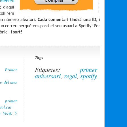
omenteu
g d’aquí
collirem
un número aleatori.
Cada comentari tindrà una ID
, i
n correu perquè ens passi el seu usuari a Spotify! Per
ònic..
i sort!
Tags
Etiquetes:
primer
 Primer
aniversari
,
regal
,
spotify
 o del mes
l primer
tol.cat
 Verd: 5