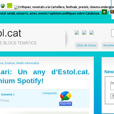
Llista de Correu
Nosaltre
ana
,
Estolcat
,
Medis informatius
ari: Un any d’Estol.cat.
News
ium Spotify!
Co
Comparteix
»
Comenta
ü
(Vota)
Si vole