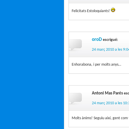
Felicitats Estoloquiants!
oroD
escrigué:
24 març 2010 a les 9:0
Enhorabona, i per molts anys…
Antoni Mas Parés
esc
24 març 2010 a les 10:
Molts ànims! Seguiu així, gent com 