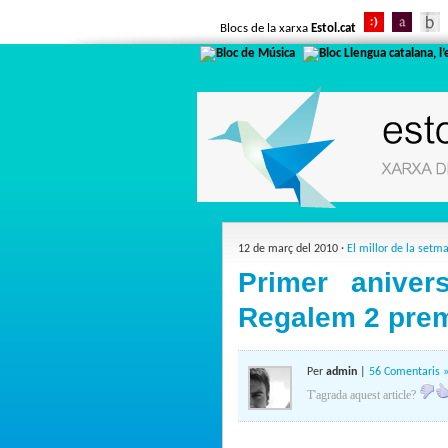
Blocs de la xarxa
Estol.cat
12 de març del 2010 ·
El millor de la setm
Primer anivers
Regalem 2 prem
Per
admin
|
56 Comentaris 
T'agrada aquest article?