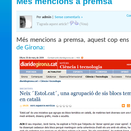
Més mencions a premsa
Co
Per
admin
|
Sense comentaris »
T'agrada aquest article?
(Vota)
Més mencions a premsa, aquest cop en
de Girona: