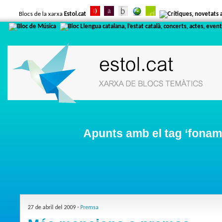
Blocs de la xarxa
Estol.cat
Apunts amb el tag ‘fonam
27 de abril del 2009 ·
Premsa