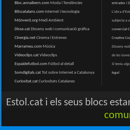
Bloc.annaibern.com
Moda i Tendències
entrades
i
(
Bitscatalans.com
Internet i tecnologia
L'obra d'Esto
Mónverd.org
Medi Ambient
subjecta a u
Disse.cat
Disseny web i comunicació gràfica
comercial-C
Cinergia.net
Cinema i Estrenes
Creative C
Marrameu.com
Música
Disseny rea
Videoclips.cat
Videoclips
de les icon
Espaidefutbol.com
Fútbol al detall
Si teniu al
Somdigitals.cat
Tot sobre Internet a Catalunya
legal
Curiositat.cat
Curiositats Catalanes
Estol.cat i els seus blocs est
comun